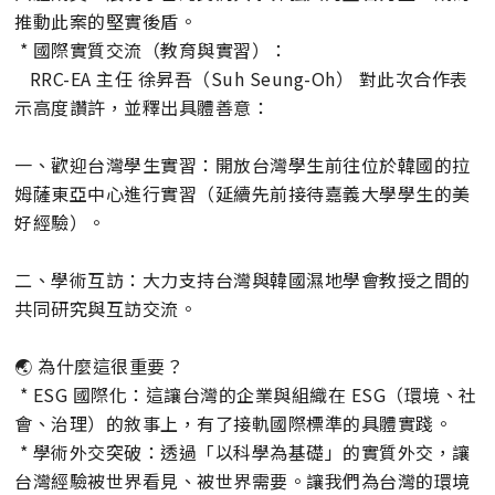
推動此案的堅實後盾。
* 國際實質交流（教育與實習）：
RRC-EA 主任 徐昇吾（Suh Seung-Oh） 對此次合作表
示高度讚許，並釋出具體善意：
一、歡迎台灣學生實習：開放台灣學生前往位於韓國的拉
姆薩東亞中心進行實習（延續先前接待嘉義大學學生的美
好經驗）。
二、學術互訪：大力支持台灣與韓國濕地學會教授之間的
共同研究與互訪交流。
🌏 為什麼這很重要？
* ESG 國際化：這讓台灣的企業與組織在 ESG（環境、社
會、治理）的敘事上，有了接軌國際標準的具體實踐。
* 學術外交突破：透過「以科學為基礎」的實質外交，讓
台灣經驗被世界看見、被世界需要。讓我們為台灣的環境