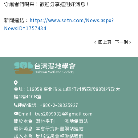
守護者們喝采！歡迎分享這則好消息！
新聞連結：
https://www.setn.com/News.aspx?
NewsID=1757434
回上頁
下一則
會址 : 116059 臺北市文山區汀州路四段88號行政大
樓4樓410B室
連絡電話 : +886-2-29325927
Email : tws20090314@gmail.com
關於本會
濕地學刊
濕地保育法
最新消息
本會研究計畫
網站連結
加入本會
歷屆成果彙整
聯絡我們