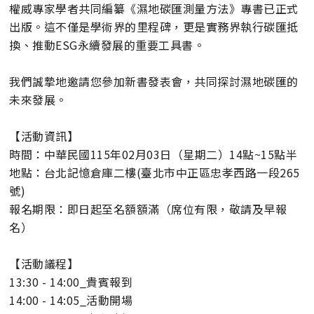
權威專家學者共同編纂《濕地碳匯測量方法》專書已正式
出版。這不僅是學術界的里程碑，更是實務界執行碳匯抵
換、推動ESG永續發展的重要工具書。
我們誠摯地邀請您參加新書發表會，共同探討濕地碳匯的
未來發展。
【活動資訊】
時間：中華民國115年02月03日（星期二）14點~15點半
地點：台北記憶倉庫二樓(臺北市中正區忠孝西路一段265
號)
報名期限：即日起至名額額滿（席位有限，敬請及早報
名）
【活動議程】
13:30 - 14:00_貴賓報到
14:00 - 14:05_活動開場