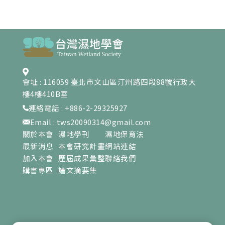
會址 : 116059 臺北市文山區汀州路四段88號行政大
樓4樓410B室
連絡電話 : +886-2-29325927
Email : tws20090314@gmail.com
關於本會
濕地學刊
濕地保育法
最新消息
本會研究計畫
網站連結
加入本會
歷屆成果彙整
聯絡我們
購書專區
論文摘要集