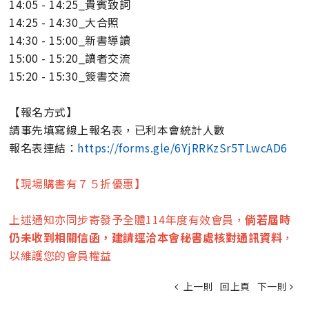
14:05 - 14:25_貴賓致詞
14:25 - 14:30_大合照
14:30 - 15:00_新書導讀
15:00 - 15:20_讀者交流
15:20 - 15:30_簽書交流
【報名方式】
請事先填寫線上報名表，已利本會統計人數
報名表連結：
https://forms.gle/6YjRRKzSr5TLwcAD6
【現場購書有７５折優惠】
上述通知亦同步寄發予全體114年度有效會員，
倘若屆時
仍未收到相關信函，建請逕洽本會秘書處核對通訊資料
，
以維護您的會員權益
上一則
回上頁
下一則