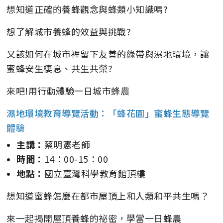
想知道正確的養蜂觀念與蜂類小知識嗎?
想了解城市養蜂的效益與挑戰?
又該如何在城市裡留下友善的綠帶與濕地環境，讓
蜜蜂安生棲息、共生共榮?
來吧!用行動體驗一日城市蜂農
濕地環境教育導覽活動：「蜂花園」蜜蜂生態導覽
體驗
主講：
蔡明憲老師
時間：
14：00-15：00
地點：
國立臺灣科學教育館頂樓
想知道蜜蜂怎麼在都市屋頂上和人類和平共生嗎？
來一起揭開屋頂養蜂的祕密，學當一日蜂農