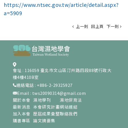
https://www.ntsec.gov.tw/article/detail.aspx?
a=5909
上一則
回上頁
下一則
會址 : 116059 臺北市文山區汀州路四段88號行政大
樓4樓410B室
連絡電話 : +886-2-29325927
Email : tws20090314@gmail.com
關於本會
濕地學刊
濕地保育法
最新消息
本會研究計畫
網站連結
加入本會
歷屆成果彙整
聯絡我們
購書專區
論文摘要集