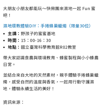
大朋友小朋友都能玩～快揪團來濕地一起 Fun 蜜
吧！
濕地環教體驗DIY：手捲蜂巢蠟燭（限量30位）
主講：
野孩子的蜜蜜基地
時間：
15：00-16：30
地點：
國立臺灣科學教育館R02教室
帶大家認識食農與環境教育、蜂蜜製程與小小蜂農
日常。
並結合來自大地的天然素材，親手體驗手捲蜂巢蠟
燭，感受自然的溫度與香氣，一起用行動守護濕
地，體驗永續生活的美好！
資訊來源：