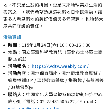
地，不只是生態的拼圖，更是未來地球美好生活的
答案之一，我們希望透過這次濕地日全民活動，讓
更多人看見濕地的美好價值與多元智慧， 也喚起大
眾共同守護的責任。
活動資訊
時間：
115年1月24日(六) 10：00-16：30
地點：
國立臺灣科學教育館（臺北市士林區士商
路189號）
活動報名：
https://wdtw.weebly.com/
活動內容：
濕地保育講座 / 濕地環境教育導覽 /
蜂巢捲蠟DIY / 環境教育體驗 / 集點趣 / 有獎徵答
/ 濕地電影院
聯絡人：
中國文化大學景觀系環境規劃研究中心
許小姐／電話：02-25431505#22／E-mail：
wetland@ecopia.org.tw