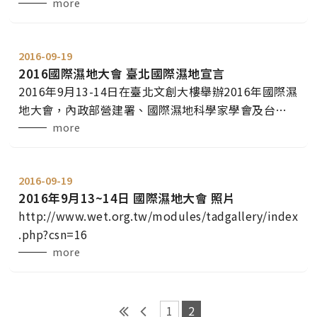
SWS簽署了「亞洲濕地台北宣言」，及區域策略行動
more
計畫(RSPA)合作備忘錄。今年2016國際濕地大會上，
「坔生方舟」乘載著從2008年亞洲濕地大會帶來的決
2016-09-19
心與近年來的復育成果，分別與國際濕地科學家學會
2016國際濕地大會 臺北國際濕地宣言
(SWS)將合作備忘錄更新為「2016-2022年濕地保育合
2016年9月13-14日在臺北文創大樓舉辦2016年國際濕
作備忘錄」，以及世界自然基金會
地大會，內政部營建署、國際濕地科學家學會及台灣
濕地學會及與會500位代表齊聚一堂，凝聚了各方共識
more
和意見達成協議，以2008年亞洲濕地大會所簽署的
《亞洲濕地臺北宣言》為基礎，強調規劃及管理對濕
2016-09-19
地保護的重要性。今年特別整合中央相關6大部會與地
2016年9月13~14日 國際濕地大會 照片
方政府，共同推動合作平台，簽署內容除了持續推動
http://www.wet.org.tw/modules/tadgallery/index
自然濕地、人工濕地，並希望推動濕地生態公園及濕
.php?csn=16
地環境教育
more
1
2