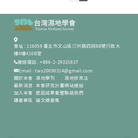
會址 : 116059 臺北市文山區汀州路四段88號行政大
樓4樓410B室
連絡電話 : +886-2-29325927
Email : tws20090314@gmail.com
關於本會
濕地學刊
濕地保育法
最新消息
本會研究計畫
網站連結
加入本會
歷屆成果彙整
聯絡我們
購書專區
論文摘要集