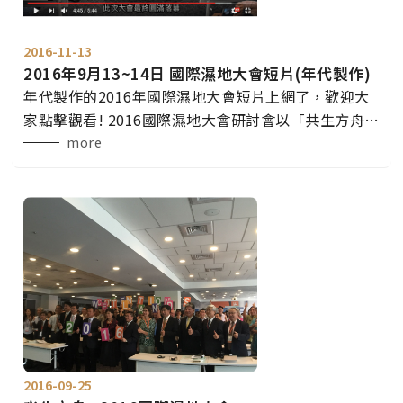
2016-11-13
2016年9月13~14日 國際濕地大會短片(年代製作)
年代製作的2016年國際濕地大會短片上網了，歡迎大
家點擊觀看! 2016國際濕地大會研討會以「共生方舟-
看見濕地新價值」為研討主題，旨在因應全球氣候變
more
遷下之國際趨勢與國內實需，從綠色經濟與國土安全
的雙贏角度，探討國家濕地保育綱領定位與作為，期
待建構國土三法領航下的濕地新願景，與氣候變遷調
適與國土保育下的濕地新作為。面對環境趨勢與世代
需求，我們需要致力打造一艘與環境共生、與水共
生、與產業共生的
2016-09-25